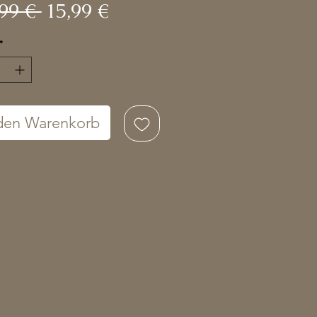
Standardpreis
Sale-
99 € 
15,99 €
Preis
*
 den Warenkorb