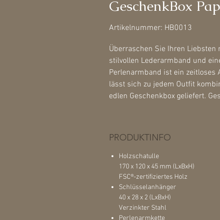
GeschenkBox Pa
Artikelnummer: HB0013
Überraschen Sie Ihren Liebsten
stilvollen Lederarmband und ei
Perlenarmband ist ein zeitlose
lässt sich zu jedem Outfit kombi
edlen Geschenkbox geliefert. Ge
PRODUKTINFO
Holzschatulle
170 x 120 x 45 mm (LxBxH)
FSC®-zertifiziertes Holz
Schlüsselanhänger
40 x 28 x 2 (LxBxH)
Verzinkter Stahl
Perlenarmkette