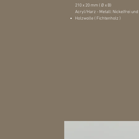
210 x 20 mm ( Ø x B)
Acryl/Harz - Metall: Nickelfrei und 
Holzwolle ( Fichtenholz )